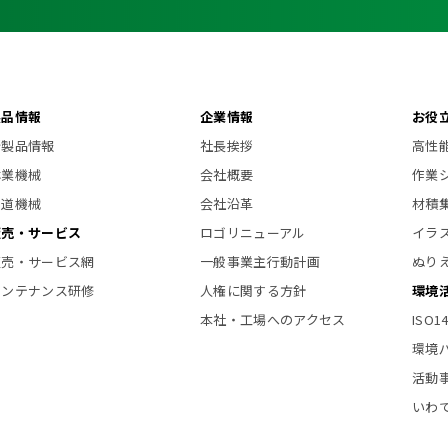
製品情報
企業情報
お役
新製品情報
社長挨拶
高性
林業機械
会社概要
作業
索道機械
会社沿革
材積
販売・サービス
ロゴリニューアル
イラ
販売・サービス網
一般事業主行動計画
ぬり
メンテナンス研修
人権に関する方針
環境
本社・工場へのアクセス
ISO
環境
活動
いわ