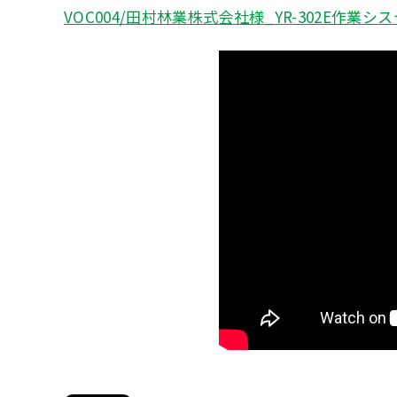
VOC004/田村林業株式会社様_YR-302E作業シ