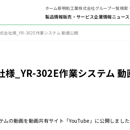
ホーム
新明和工業株式会社
グループ一覧
検索
製品情報
販売・サービス
企業情報
ニュース
株式会社様_YR-302E作業システム 動画公開
社様_YR-302E作業システム 
業システムの動画を動画共有サイト「YouTube」に公開しまし