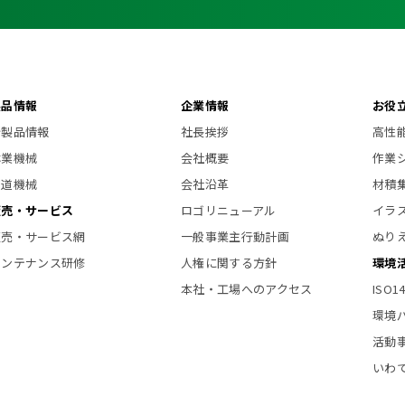
製品情報
企業情報
お役
新製品情報
社長挨拶
高性
林業機械
会社概要
作業
索道機械
会社沿革
材積
販売・サービス
ロゴリニューアル
イラ
販売・サービス網
一般事業主行動計画
ぬり
メンテナンス研修
人権に関する方針
環境
本社・工場へのアクセス
ISO
環境
活動
いわ