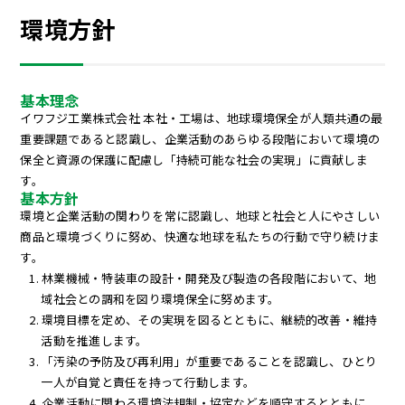
環境方針
基本理念
イワフジ工業株式会社 本社・工場は、地球環境保全が人類共通の最
重要課題であると認識し、企業活動のあらゆる段階において環境の
保全と資源の保護に配慮し「持続可能な社会の実現」に貢献しま
す。
基本方針
環境と企業活動の関わりを常に認識し、地球と社会と人にやさしい
商品と環境づくりに努め、快適な地球を私たちの行動で守り続けま
す。
林業機械・特装車の設計・開発及び製造の各段階において、地
域社会との調和を図り環境保全に努めます。
環境目標を定め、その実現を図るとともに、継続的改善・維持
活動を推進します。
「汚染の予防及び再利用」が重要であることを認識し、ひとり
一人が自覚と責任を持って行動します。
企業活動に関わる環境法規制・協定などを順守するとともに、